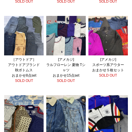
SOLD OUT
SOLD OUT
SOLD OUT
［アウトドア］
[アメカジ]
[アメカジ]
アウトドアブランド
ラルフローレン 夏物 Tシ
スポーツ系アウター
秋ボトムス
ャツ
おまかせ５枚セット
おまかせ8点set
おまかせ15点set
SOLD OUT
SOLD OUT
SOLD OUT