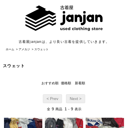
古着屋janjanは、より良い古着を提供していきます。
ホーム
>
アメカジ
>
スウェット
スウェット
おすすめ順
価格順
新着順
< Prev
Next >
9
1
9
全
商品
-
表示