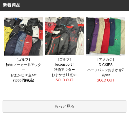
新着商品
［ゴルフ］
［ゴルフ］
［アメカジ］
lecoqsportif
秋物 メーカー系アウタ
DICKIES
秋物アウター
ー
ハーフパンツおまかせ7
おまかせ11点set
おまかせ16点set
点set
SOLD OUT
7,000円(税込)
SOLD OUT
もっと見る