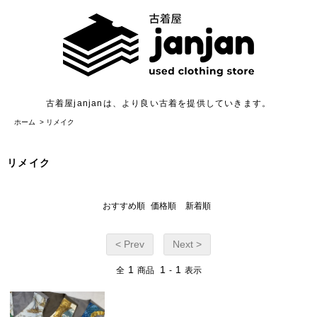
古着屋janjanは、より良い古着を提供していきます。
ホーム
>
リメイク
リメイク
おすすめ順
価格順
新着順
< Prev
Next >
1
1
1
全
商品
-
表示