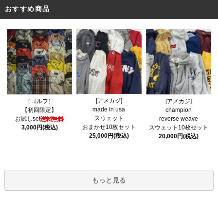
おすすめ商品
[アメカジ]
［ゴルフ］
[アメカジ]
made in usa
【初回限定】
champion
スウェット
お試しset
reverse weave
おまかせ10枚セット
3,000円(税込)
スウェット10枚セット
25,000円(税込)
20,000円(税込)
もっと見る