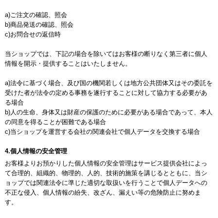
a)ご注文の確認、照会
b)商品発送の確認、照会
c)お問合せの返信時
当ショップでは、下記の場合を除いてはお客様の断りなく第三者に個人
情報を開示・提供することはいたしません。
a)法令に基づく場合、及び国の機関若しくは地方公共団体又はその委託を
受けた者が法令の定める事務を遂行することに対して協力する必要があ
る場合
b)人の生命、身体又は財産の保護のために必要がある場合であって、本人
の同意を得ることが困難である場合
c)当ショップを運営する会社の関連会社で個人データを交換する場合
4.個人情報の安全管理
お客様よりお預かりした個人情報の安全管理はサービス提供会社によっ
て合理的、組織的、物理的、人的、技術的施策を講じるとともに、当シ
ョップでは関連法令に準じた適切な取扱いを行うことで個人データへの
不正な侵入、個人情報の紛失、改ざん、漏えい等の危険防止に努めま
す。