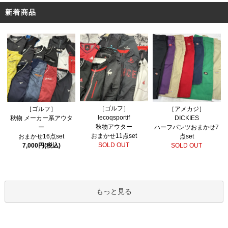
新着商品
［ゴルフ］
［ゴルフ］
［アメカジ］
lecoqsportif
秋物 メーカー系アウタ
DICKIES
秋物アウター
ー
ハーフパンツおまかせ7
おまかせ11点set
おまかせ16点set
点set
SOLD OUT
7,000円(税込)
SOLD OUT
もっと見る