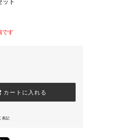
セット
)
個です
カートに入れる
く表記