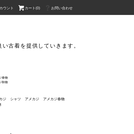
カウント
カート(
0
)
お問い合わせ
より良い古着を提供していきます。
ジ春物
ジ秋物
カジ
シャツ
アメカジ
アメカジ春物
物