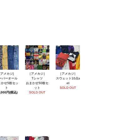
[アメカジ]
［アメカジ］
［アメカジ］
ーバーオール
Tシャツ
スウェット10点s
まかせ5枚セッ
おまかせ50枚セ
et
ト
ット
SOLD OUT
,000円(税込)
SOLD OUT