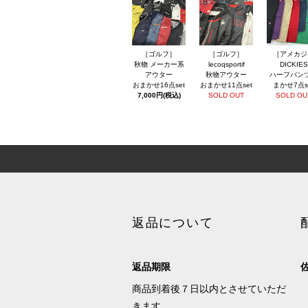
［ゴルフ］
［ゴルフ］
［アメカジ
秋物 メーカー系
lecoqsportif
DICKIES
アウター
秋物アウター
ハーフパン
おまかせ16点set
おまかせ11点set
まかせ7点s
7,000円(税込)
SOLD OUT
SOLD OU
返品について
返品期限
商品到着後７日以内とさせていただ
きます。