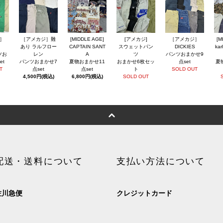
］
［アメカジ］難
[MIDDLE AGE]
[アメカジ]
［アメカジ］
[M
あり ラルフロー
CAPTAIN SANT
スウェットパン
DICKIES
kar
ツお
レン
A
ツ
パンツおまかせ9
et
パンツおまかせ7
夏物おまかせ11
おまかせ6枚セッ
点set
夏
T
点set
点set
ト
SOLD OUT
4,500円(税込)
6,800円(税込)
SOLD OUT
配送・送料について
支払い方法について
佐川急便
クレジットカード