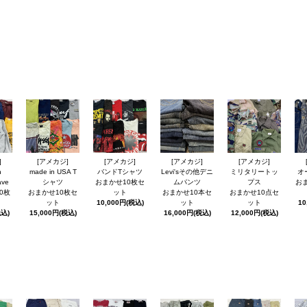
]
[アメカジ]
[アメカジ]
[アメカジ]
[アメカジ]
n
made in USA T
バンドTシャツ
Levi'sその他デニ
ミリタリートッ
オ
ave
シャツ
おまかせ10枚セ
ムパンツ
プス
お
0枚
おまかせ10枚セ
ット
おまかせ10本セ
おまかせ10点セ
ット
10,000円(税込)
ット
ット
10
税込)
15,000円(税込)
16,000円(税込)
12,000円(税込)