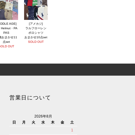
IDDLE AGE]
[アメカジ]
l Helmut・PA
ラルフローレン
PAS
ポロシャツ
物おまかせ11
おまかせ10点set
点set
SOLD OUT
SOLD OUT
営業日について
2026年8月
日
月
火
水
木
金
土
1