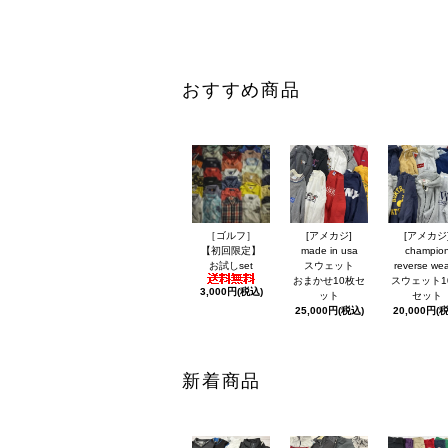
おすすめ商品
［ゴルフ］
[アメカジ]
[アメカジ
【初回限定】
made in usa
champio
お試しset
スウェット
reverse we
おまかせ10枚セ
スウェット1
3,000円(税込)
ット
セット
25,000円(税込)
20,000円(
新着商品