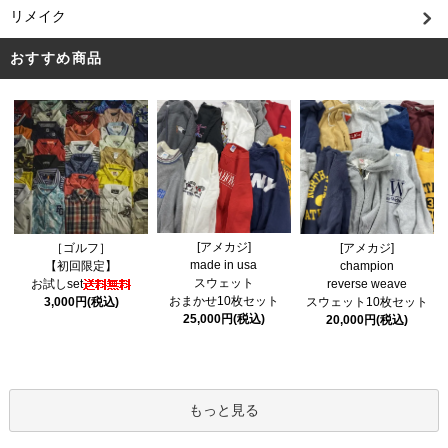
リメイク
おすすめ商品
[アメカジ]
［ゴルフ］
[アメカジ]
made in usa
【初回限定】
champion
スウェット
お試しset
reverse weave
おまかせ10枚セット
3,000円(税込)
スウェット10枚セット
25,000円(税込)
20,000円(税込)
もっと見る