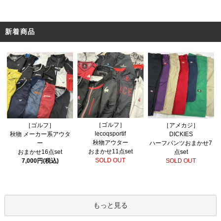
新着商品
［ゴルフ］
［ゴルフ］
［アメカジ］
lecoqsportif
秋物 メーカー系アウタ
DICKIES
秋物アウター
ー
ハーフパンツおまかせ7
おまかせ11点set
おまかせ16点set
点set
SOLD OUT
7,000円(税込)
SOLD OUT
もっと見る